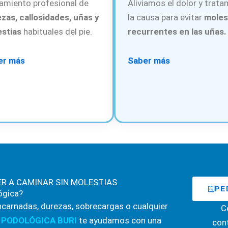
amiento profesional de
Aliviamos el dolor y trat
zas, callosidades, uñas y
la causa para evitar
moles
stias
habituales del pie.
recurrentes en las uñas.
er más
Saber más
ER A CAMINAR SIN MOLESTIAS
PE
ógica?
encarnadas, durezas, sobrecargas o cualquier
C
 PODOLÓGICA BURI
te ayudamos con una
con